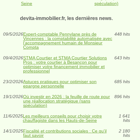
Seine
spéculation)
devita-immobilier.fr, les dernières news.
09/5/2026
Expert-comptable Pennylane près de
448 hits
Vincennes : la comptabilité automatisée avec
l’accompagnement humain de Monsieur
Compta
09/4/2026
STMA Courtier et STMA Courtier Solutions
643 hits
Pros : votre courtier à Besançon pour
optimiser votre financement immobilier et
professionnel
23/2/2026
Astuces pratiques pour optimiser son
685 hits
epargne personnelle
19/1/2026
Où investir en 2026 : la feuille de route pour
896 hits
une réallocation stratégique (sans
spéculation)
11/6/2025
Les meilleurs conseils pour choisir votre
1 641
chauffagiste dans les Hauts-de-Seine
hits
14/1/2025
Fiscalité et contributions sociales : Ce qu'il
2 180
faut savoir
hits